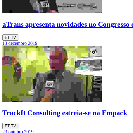
aTrans apresenta novidades no Congres
ET TV
13 dezembro 2019
TrackIt Consulting estreia-se na Empack
ET TV
23 outubro 2019