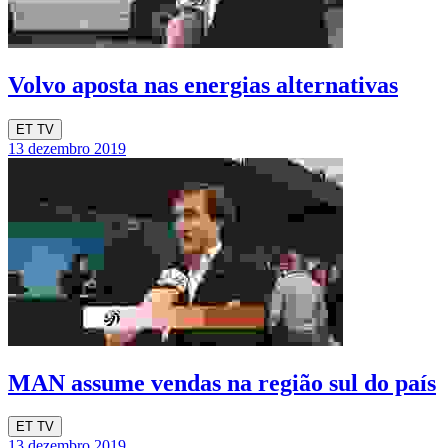
Volvo aposta nas energias alternativas
ET TV
13 dezembro 2019
MAN assume vendas na região sul do país
ET TV
13 dezembro 2019