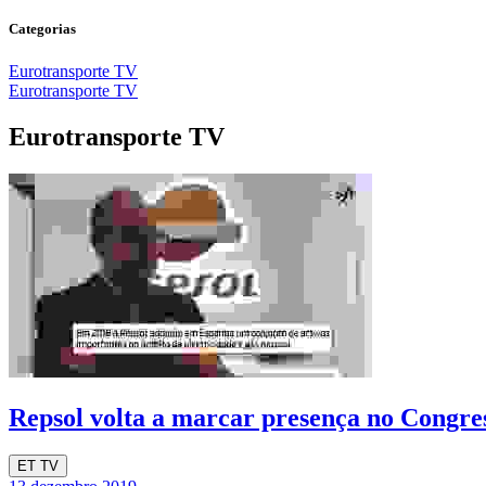
Categorias
Eurotransporte TV
Eurotransporte TV
Eurotransporte TV
Repsol volta a marcar presença no Cong
ET TV