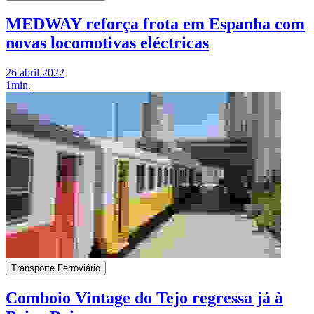
MEDWAY reforça frota em Espanha com
novas locomotivas eléctricas
26 abril 2022
1min.
Transporte Ferroviário
Comboio Vintage do Tejo regressa já à