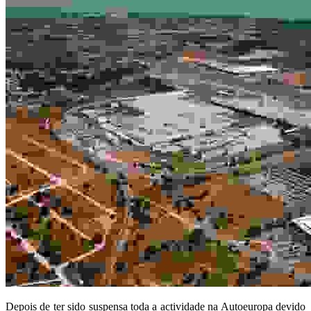
Depois de ter sido suspensa toda a actividade na Autoeuropa devido