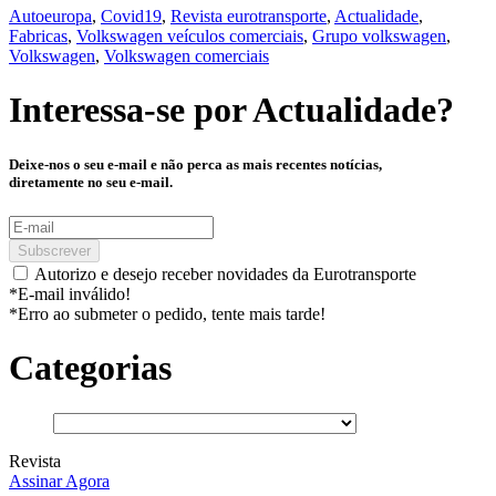
Autoeuropa
,
Covid19
,
Revista eurotransporte
,
Actualidade
,
Fabricas
,
Volkswagen veículos comerciais
,
Grupo volkswagen
,
Volkswagen
,
Volkswagen comerciais
Interessa-se por
Actualidade
?
Deixe-nos o seu e-mail e não perca as mais recentes notícias,
diretamente no seu e-mail.
Subscrever
Autorizo e desejo receber novidades da Eurotransporte
*E-mail inválido!
*Erro ao submeter o pedido, tente mais tarde!
Categorias
Revista
Assinar Agora