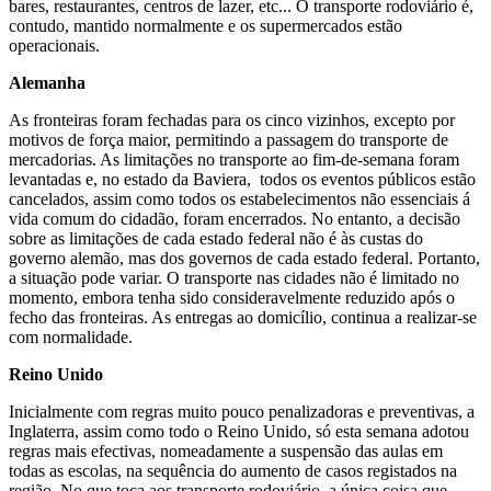
bares, restaurantes, centros de lazer, etc... O transporte rodoviário é,
contudo, mantido normalmente e os supermercados estão
operacionais.
Alemanha
As fronteiras foram fechadas para os cinco vizinhos, excepto por
motivos de força maior, permitindo a passagem do transporte de
mercadorias. As limitações no transporte ao fim-de-semana foram
levantadas e, no estado da Baviera, todos os eventos públicos estão
cancelados, assim como todos os estabelecimentos não essenciais á
vida comum do cidadão, foram encerrados. No entanto, a decisão
sobre as limitações de cada estado federal não é às custas do
governo alemão, mas dos governos de cada estado federal. Portanto,
a situação pode variar. O transporte nas cidades não é limitado no
momento, embora tenha sido consideravelmente reduzido após o
fecho das fronteiras. As entregas ao domicílio, continua a realizar-se
com normalidade.
Reino Unido
Inicialmente com regras muito pouco penalizadoras e preventivas, a
Inglaterra, assim como todo o Reino Unido, só esta semana adotou
regras mais efectivas, nomeadamente a suspensão das aulas em
todas as escolas, na sequência do aumento de casos registados na
região. No que toca aos transporte rodoviário, a única coisa que