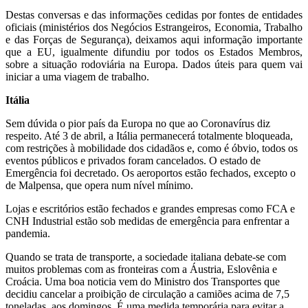
Destas conversas e das informações cedidas por fontes de entidades
oficiais (ministérios dos Negócios Estrangeiros, Economia, Trabalho
e das Forças de Segurança), deixamos aqui informação importante
que a EU, igualmente difundiu por todos os Estados Membros,
sobre a situação rodoviária na Europa. Dados úteis para quem vai
iniciar a uma viagem de trabalho.
Itália
Sem dúvida o pior país da Europa no que ao Coronavírus diz
respeito. Até 3 de abril, a Itália permanecerá totalmente bloqueada,
com restrições à mobilidade dos cidadãos e, como é óbvio, todos os
eventos públicos e privados foram cancelados. O estado de
Emergência foi decretado. Os aeroportos estão fechados, excepto o
de Malpensa, que opera num nível mínimo.
Lojas e escritórios estão fechados e grandes empresas como FCA e
CNH Industrial estão sob medidas de emergência para enfrentar a
pandemia.
Quando se trata de transporte, a sociedade italiana debate-se com
muitos problemas com as fronteiras com a Áustria, Eslovênia e
Croácia. Uma boa noticia vem do Ministro dos Transportes que
decidiu cancelar a proibição de circulação a camiões acima de 7,5
toneladas, aos domingos. É uma medida temporária para evitar a