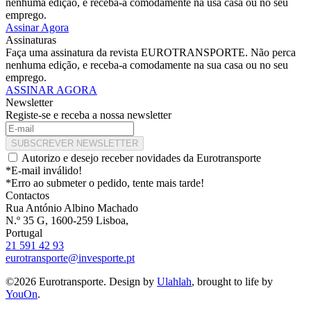
nenhuma edição, e receba-a comodamente na usa casa ou no seu
emprego.
Assinar Agora
Assinaturas
Faça uma assinatura da revista EUROTRANSPORTE. Não perca
nenhuma edição, e receba-a comodamente na sua casa ou no seu
emprego.
ASSINAR AGORA
Newsletter
Registe-se e receba a nossa newsletter
SUBSCREVER NEWSLETTER
Autorizo e desejo receber novidades da Eurotransporte
*E-mail inválido!
*Erro ao submeter o pedido, tente mais tarde!
Contactos
Rua António Albino Machado
N.º 35 G, 1600-259 Lisboa,
Portugal
21 591 42 93
eurotransporte@invesporte.pt
©2026 Eurotransporte. Design by
Ulahlah
, brought to life by
YouOn
.