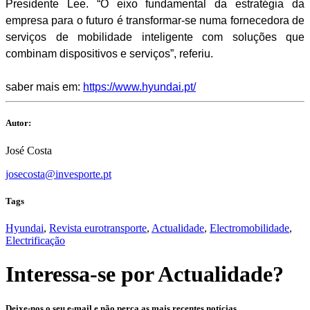
Presidente Lee. “O eixo fundamental da estratégia da
empresa para o futuro é transformar-se numa fornecedora de
serviços de mobilidade inteligente com soluções que
combinam dispositivos e serviços”, referiu.
saber mais em:
https://www.hyundai.pt/
Autor:
José Costa
josecosta@invesporte.pt
Tags
Hyundai
,
Revista eurotransporte
,
Actualidade
,
Electromobilidade
,
Electrificação
Interessa-se por
Actualidade
?
Deixe-nos o seu e-mail e não perca as mais recentes notícias,