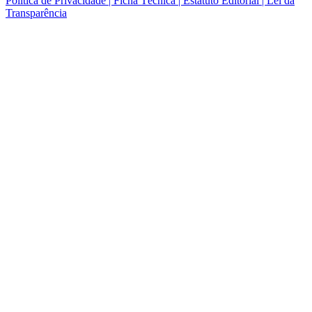
Politica de Privacidade | Ficha Técnica | Estatuto Editorial | Lei da
Transparência