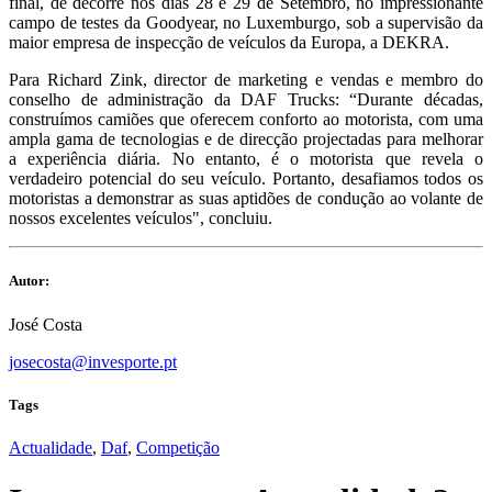
final, de decorre nos dias 28 e 29 de Setembro, no impressionante
campo de testes da Goodyear, no Luxemburgo, sob a supervisão da
maior empresa de inspecção de veículos da Europa, a DEKRA.
Para Richard Zink, director de marketing e vendas e membro do
conselho de administração da DAF Trucks: “Durante décadas,
construímos camiões que oferecem conforto ao motorista, com uma
ampla gama de tecnologias e de direcção projectadas para melhorar
a experiência diária. No entanto, é o motorista que revela o
verdadeiro potencial do seu veículo. Portanto, desafiamos todos os
motoristas a demonstrar as suas aptidões de condução ao volante de
nossos excelentes veículos", concluiu.
Autor:
José Costa
josecosta@invesporte.pt
Tags
Actualidade
,
Daf
,
Competição