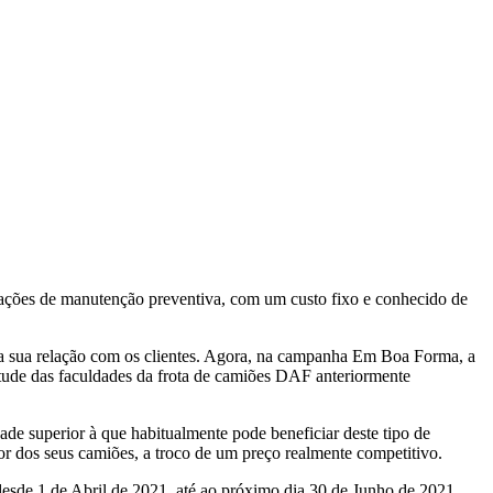
ações de manutenção preventiva, com um custo fixo e conhecido de
e a sua relação com os clientes. Agora, na campanha Em Boa Forma, a
itude das faculdades da frota de camiões DAF anteriormente
de superior à que habitualmente pode beneficiar deste tipo de
r dos seus camiões, a troco de um preço realmente competitivo.
desde 1 de Abril de 2021, até ao próximo dia 30 de Junho de 2021.