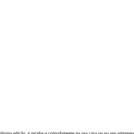
ma edição, e receba-a comodamente na usa casa ou no seu emprego