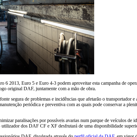
ro 6 2013, Euro 5 e Euro 4-3 podem aproveitar esta campanha de oper
álogo original DAF, juntamente com a mão de obra.
fonte segura de problemas e incidências que afetarão o transportador 
manutenção periódica e preventiva com as quais pode conservar a plen
mizar paralisações por possíveis avarias num parque de veículos de ida
utilizador dos DAF CF e XF desfrutará de uma disponibilidade superio
essionários DAF, divulgada através do
perfil oficial da DAF
, em vigor 