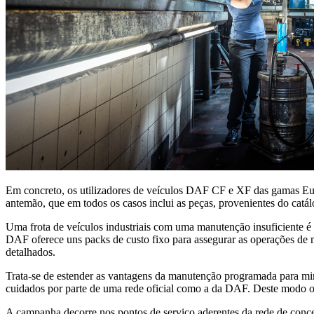
Em concreto, os utilizadores de veículos DAF CF e XF das gamas Eu
antemão, que em todos os casos inclui as peças, provenientes do cat
Uma frota de veículos industriais com uma manutenção insuficiente é 
DAF oferece uns packs de custo fixo para assegurar as operações de 
detalhados.
Trata-se de estender as vantagens da manutenção programada para mini
cuidados por parte de uma rede oficial como a da DAF. Deste modo o 
A campanha decorre nos pontos de serviço aderentes da rede de conc