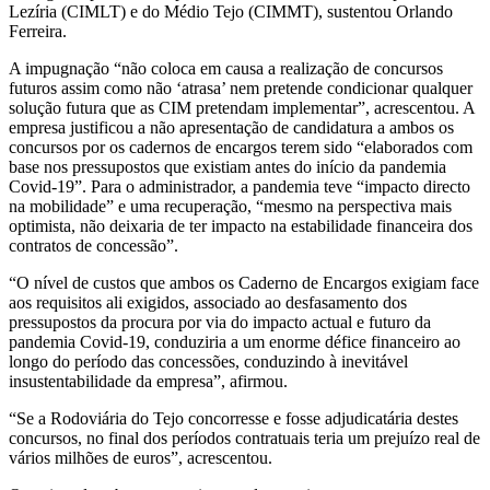
Lezíria (CIMLT) e do Médio Tejo (CIMMT), sustentou Orlando
Ferreira.
A impugnação “não coloca em causa a realização de concursos
futuros assim como não ‘atrasa’ nem pretende condicionar qualquer
solução futura que as CIM pretendam implementar”, acrescentou. A
empresa justificou a não apresentação de candidatura a ambos os
concursos por os cadernos de encargos terem sido “elaborados com
base nos pressupostos que existiam antes do início da pandemia
Covid-19”. Para o administrador, a pandemia teve “impacto directo
na mobilidade” e uma recuperação, “mesmo na perspectiva mais
optimista, não deixaria de ter impacto na estabilidade financeira dos
contratos de concessão”.
“O nível de custos que ambos os Caderno de Encargos exigiam face
aos requisitos ali exigidos, associado ao desfasamento dos
pressupostos da procura por via do impacto actual e futuro da
pandemia Covid-19, conduziria a um enorme défice financeiro ao
longo do período das concessões, conduzindo à inevitável
insustentabilidade da empresa”, afirmou.
“Se a Rodoviária do Tejo concorresse e fosse adjudicatária destes
concursos, no final dos períodos contratuais teria um prejuízo real de
vários milhões de euros”, acrescentou.