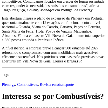
competitivos. Continuamos focados em crescer de forma sustentada
e em responder às necessidades reais dos consumidores”, afirma
Tiago Preguiça,
Country Manager
em Portugal da Plenergy.
Esta abertura integra o plano de expansão da Plenergy em Portugal,
que conta atualmente com 12 estações em funcionamento a nível
nacional – Guarda, Viana do Castelo, Cartaxo, Paços de Ferreira,
Santa Maria da Feira, Trofa, Póvoa de Varzim, Matosinhos,
Abrantes, Fátima e duas em Vila Nova de Gaia – num total superior
a 360 postos em toda a Península Ibérica.
A nível ibérico, a empresa prevê alcançar 500 estações até 2027,
reforçando o compromisso com uma mobilidade mais acessível,
eficiente e sustentável. Nas próximas semanas estão previstas novas
aberturas em Vila Nova de Gaia, Loures e Braga.
PR
Tags
Plenergy
,
Combustíveis
,
Revista eurotransporte
Interessa-se por
Combustíveis
?
Deixe-nos o seu e-mail e não perca as mais recentes notícias,