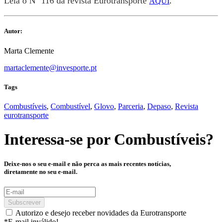
Leia o Nº 116 da revista Eurotransporte
AQUI
.
Autor:
Marta Clemente
martaclemente@invesporte.pt
Tags
Combustíveis
,
Combustível
,
Glovo
,
Parceria
,
Depaso
,
Revista
eurotransporte
Interessa-se por
Combustíveis
?
Deixe-nos o seu e-mail e não perca as mais recentes notícias,
diretamente no seu e-mail.
Subscrever
Autorizo e desejo receber novidades da Eurotransporte
*E-mail inválido!