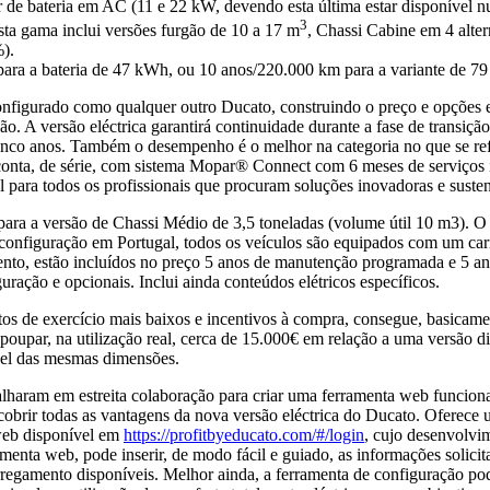
r de bateria em AC (11 e 22 kW, devendo esta última estar disponível n
3
sta gama inclui versões furgão de 10 a 17 m
, Chassi Cabine em 4 alte
).
para a bateria de 47 kWh, ou 10 anos/220.000 km para a variante de 7
configurado como qualquer outro Ducato, construindo o preço e opções 
ação. A versão eléctrica garantirá continuidade durante a fase de trans
cinco anos. Também o desempenho é o melhor na categoria no que se refer
onta, de série, com sistema Mopar® Connect com 6 meses de serviços in
 para todos os profissionais que procuram soluções inovadoras e sustent
ra a versão de Chassi Médio de 3,5 toneladas (volume útil 10 m3). O 
 configuração em Portugal, todos os veículos são equipados com um car
o, estão incluídos no preço 5 anos de manutenção programada e 5 anos 
ração e opcionais. Inclui ainda conteúdos elétricos específicos.
stos de exercício mais baixos e incentivos à compra, consegue, basica
oupar, na utilização real, cerca de 15.000€ em relação a uma versão d
sel das mesmas dimensões.
abalharam em estreita colaboração para criar uma ferramenta web funcion
escobrir todas as vantagens da nova versão eléctrica do Ducato. Oferec
 web disponível em
https://profitbyeducato.com/#/login
, cujo desenvolvi
menta web, pode inserir, de modo fácil e guiado, as informações solicit
regamento disponíveis. Melhor ainda, a ferramenta de configuração pod