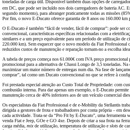
toneladas de carga útil. Disponível também duas opções de carregado
em DC, que pode ser incluído nos dois carregadores de bateria AC. E
segundo momento), para abranger praticamente todas as missões (85%
Por fim, o novo E-Ducato oferece garantia de 8 anos ou 160.000 km 
O E-Ducato é também “fácil de vender, fácil de comprar”: pode ser 
convencional, características específicas relacionadas com a eletrific
similares e a um preço equivalente para um período de utilização de 
220.000 km). Sem esquecer que o novo modelo da Fiat Professional c
reduzidos custos de manutenção e reparação tornam-no a escolha ideal
A tabela de preços começa nos 61.000€ com IVA preço promocional pa
promocional para a alternativa de Chassi Longo de 3,5 toneladas. Na
maximizar um maior número de entregas num dia. Na fase de lançament
comprar”, tal como um Ducato convencional no que se refere à configu
Foi prestada especial atenção ao Custo Total de Propriedade: com cu
combustão interna. Para dar apenas um exemplo, o E-Ducato permite p
manutenção cerca de 40% inferiores aos de um veículo comercial die
Os especialistas da Fiat Professional e de e-Mobility da Stellantis tr
dirigida a gestores de frota e trabalhadores por conta própria – em d
cada actividade. Trata-se da “Pro Fit by E-Ducato”, uma ferramenta
venda Fiat e Jeep, GOe e GO 4xe. Depois de criar a sua frota na ferra
carga média,
mix
de utilização, temperatura de utilização e
slots
de car