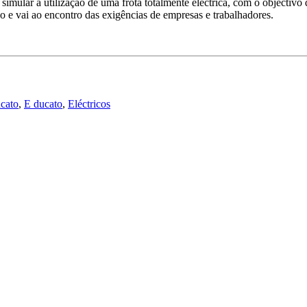
s, simular a utilização de uma frota totalmente eléctrica, com o object
e vai ao encontro das exigências de empresas e trabalhadores.
cato
,
E ducato
,
Eléctricos