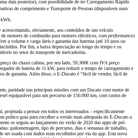
uma data posterior), com possibilidade de ter Carregamento Rápido
rnativas de comprimento e Transporte de Pessoas (disponíveis num
9 kWh.
e acrescentando, obviamente, aos conteúdos de um veículo
ição de motores de combustão para motores eléctricos, com
performances
e a volume e carga úteis e garantia das baterias (até 10 anos ou
cluídos. Por fim, a baixa depreciação ao longo do tempo e os
áveis no setor do transporte de mercadorias.
preço do chassi cabina, por seu lado, 59.300€ com IVA preço
regador de bateria de 11 kW, para reduzir o tempo de carregamento e
de garantia. Além disso, o E-Ducato é “fácil de vender, fácil de
mente, paridade nas principais missões com um Ducato com motor de
iesel equiparável para um percurso de 150.000 km, com custos de
al, projetada a pensar em todos os interessados – especificamente
e um prático guia para escolher a versão mais adequada do E-Ducato a
mento se seguiu ao lançamento no verão de 2020 das
apps
de pré-
adas: quilometragem, tipo de percurso, dias e semanas de trabalho,
e ser usada com dados reais recolhidos por via da
app
. Esta nova