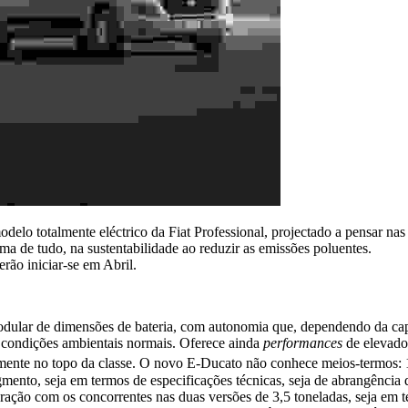
o totalmente eléctrico da Fiat Professional, projectado a pensar nas e
ma de tudo, na sustentabilidade ao reduzir as emissões poluentes.
rão iniciar-se em Abril.
lar de dimensões de bateria, com autonomia que, dependendo da capac
 condições ambientais normais. Oferece ainda
performances
de elevado
ualmente no topo da classe. O novo E-Ducato não conhece meios-termos: 
mento, seja em termos de especificações técnicas, seja de abrangência
aração com os concorrentes nas duas versões de 3,5 toneladas, seja em 