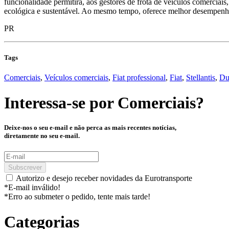
funcionalidade permitirá, aos gestores de frota de veículos comerciai
ecológica e sustentável. Ao mesmo tempo, oferece melhor desempenho 
PR
Tags
Comerciais
,
Veículos comerciais
,
Fiat professional
,
Fiat
,
Stellantis
,
Du
Interessa-se por
Comerciais
?
Deixe-nos o seu e-mail e não perca as mais recentes notícias,
diretamente no seu e-mail.
Subscrever
Autorizo e desejo receber novidades da Eurotransporte
*E-mail inválido!
*Erro ao submeter o pedido, tente mais tarde!
Categorias