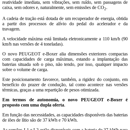
reatividade imediata, sem vibrações, sem ruído, sem passagens de
caixa, sem odores e, naturalmente, sem emissões de CO
.
2
A cadeia de tração está dotada de um recuperador de energia, obtida
a partir dos processos de alívio do pedal do acelerador e da
travagem.
A velocidade máxima está limitada eletronicamente a 110 km/h (90
km/h nas versões de 4 toneladas).
O novo PEUGEOT e-Boxer alia dimensões exteriores compactas
com capacidades de carga máximas, estando a implantação das
baterias situada sob o piso, não tendo, por isso, qualquer impacto
sobre o volume de carga.
Este posicionamento favorece, também, a rigidez do conjunto, em
benefício do prazer de condução, tal como acontece nas versões
térmicas, graças a uma repartição de pesos otimizada.
Em termos de autonomia, o novo PEUGEOT e-Boxer é
proposto com uma dupla oferta
.
Em função das necessidades, as capacidades disponíveis das baterias
de iões de lítio são de 37 kWh e 70 kWh.
As versões L1 e L2 estão disponíveis com a bateria de 37 kWh para