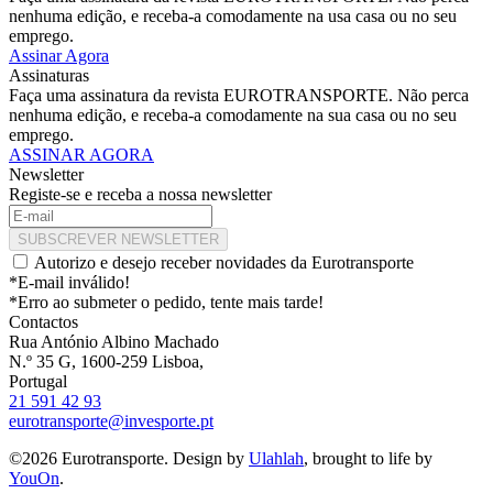
nenhuma edição, e receba-a comodamente na usa casa ou no seu
emprego.
Assinar Agora
Assinaturas
Faça uma assinatura da revista EUROTRANSPORTE. Não perca
nenhuma edição, e receba-a comodamente na sua casa ou no seu
emprego.
ASSINAR AGORA
Newsletter
Registe-se e receba a nossa newsletter
SUBSCREVER NEWSLETTER
Autorizo e desejo receber novidades da Eurotransporte
*E-mail inválido!
*Erro ao submeter o pedido, tente mais tarde!
Contactos
Rua António Albino Machado
N.º 35 G, 1600-259 Lisboa,
Portugal
21 591 42 93
eurotransporte@invesporte.pt
©2026 Eurotransporte. Design by
Ulahlah
, brought to life by
YouOn
.