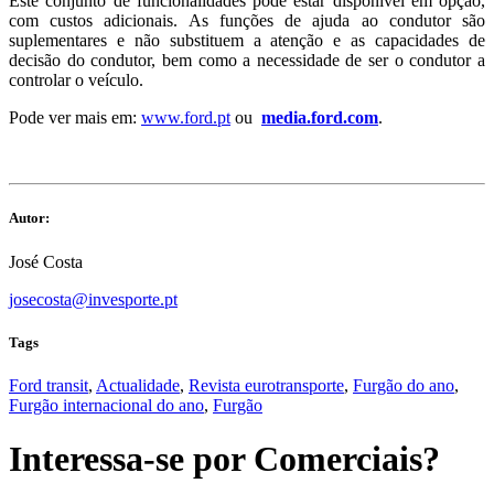
Este conjunto de funcionalidades pode estar disponível em opção,
com custos adicionais. As funções de ajuda ao condutor são
suplementares e não substituem a atenção e as capacidades de
decisão do condutor, bem como a necessidade de ser o condutor a
controlar o veículo.
Pode ver mais em:
www.ford.pt
ou
media.ford.com
.
Autor:
José Costa
josecosta@invesporte.pt
Tags
Ford transit
,
Actualidade
,
Revista eurotransporte
,
Furgão do ano
,
Furgão internacional do ano
,
Furgão
Interessa-se por
Comerciais
?