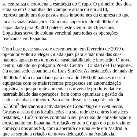
se centraliza e coordena a estratégia do Grupo. O primeiro dos dois
situa-se em Cabanillas del Campo e arrancou em 2018,
representando um dos passos mais importantes da empresa no que
2
toca às suas instalações. Com uma superfície de 66.000m
e
capacidade para 95.000 paletes, este Centro de Operações
Logísticas serve de coluna vertebral para todas as operações
realizadas em Espanha.
Com base neste sucesso e desempenho, em fevereiro de 2019 o
operador voltou a eleger Guadalajara para situar uma das suas
maiores apostas em termos de sustentabilidade e inovação. O novo
centro, situado no polígono Puerta Centro – Ciudad del Transporte,
é a actual sede espanhola da Luís Simões. As instalações de mais de
2
90.000m
têm capacidade para cerca de 180.000 paletes e estão
equipadas com os mais recentes progressos em automatização
logística, o que permite aumentar os níveis de produtividade e
rastreabilidade das operações, bem como optimizar a gestão da
cadeia de abastecimento. Para além disso, o espaço dispõe de
2
5.350m
dedicados a actividades de
Copacking
e
e-commerce
.
Graças a estas duas localizações e à sua rede de centros logísticos
restantes, a Luís Simões continua o seu percurso de consolidação e
crescimento em Espanha. A relação entre o Grupo e o país vizinho
começou nos anos 90, com a abertura de uma sede em Madrid, a
que se seguiu a criação de novas delegações na Andaluzia,