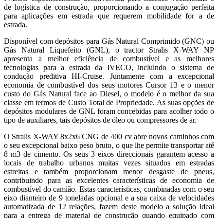
de logística de construção, proporcionando a conjugação perfeita
para aplicações em estrada que requerem mobilidade for a de
estrada.
Disponível com depósitos para Gás Natural Comprimido (GNC) ou
Gás Natural Liquefeito (GNL), o tractor Stralis X-WAY NP
apresenta a melhor eficiência de combustível e as melhores
tecnologias para a estrada da IVECO, incluindo o sistema de
condução preditiva HI-Cruise. Juntamente com a excepcional
economia de combustível dos seus motores Cursor 13 e o menor
custo do Gás Natural face ao Diesel, o modelo é o melhor da sua
classe em termos de Custo Total de Propriedade. As suas opções de
depósitos modulares de GNL foram concebidas para acolher todo o
tipo de auxiliares, tais depósitos de óleo ou compressores de ar.
O Stralis X-WAY 8x2x6 CNG de 400 cv abre novos caminhos com
o seu excepcional baixo peso bruto, o que lhe permite transportar até
8 m3 de cimento. Os seus 3 eixos direccionais garantem acesso a
locais de trabalho urbanos muitas vezes situados em estradas
estreitas e também proporcionam menor desgaste de pneus,
contribuindo para as excelentes características de economia de
combustível do camião. Estas características, combinadas com o seu
eixo dianteiro de 9 toneladas opcional e a sua caixa de velocidades
automatizada de 12 relações, fazem deste modelo a solução ideal
para a entrega de material de construção quando equipado com