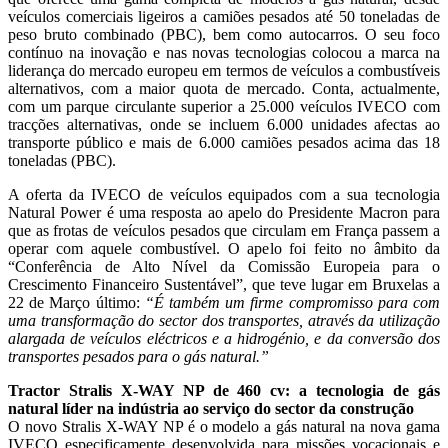
veículos comerciais ligeiros a camiões pesados até 50 toneladas de
peso bruto combinado (PBC), bem como autocarros. O seu foco
contínuo na inovação e nas novas tecnologias colocou a marca na
liderança do mercado europeu em termos de veículos a combustíveis
alternativos, com a maior quota de mercado. Conta, actualmente,
com um parque circulante superior a 25.000 veículos IVECO com
tracções alternativas, onde se incluem 6.000 unidades afectas ao
transporte público e mais de 6.000 camiões pesados acima das 18
toneladas (PBC).
A oferta da IVECO de veículos equipados com a sua tecnologia
Natural Power é uma resposta ao apelo do Presidente Macron para
que as frotas de veículos pesados que circulam em França passem a
operar com aquele combustível. O apelo foi feito no âmbito da
“Conferência de Alto Nível da Comissão Europeia para o
Crescimento Financeiro Sustentável”, que teve lugar em Bruxelas a
22 de Março último:
“É também um firme compromisso para com
uma transformação do sector dos transportes, através da utilização
alargada de veículos eléctricos e a hidrogénio, e da conversão dos
transportes pesados para o gás natural.”
Tractor Stralis X-WAY NP de 460 cv: a tecnologia de gás
natural líder na indústria ao serviço do sector da construção
O novo Stralis X-WAY NP é o modelo a gás natural na nova gama
IVECO especificamente desenvolvida para missões vocacionais e