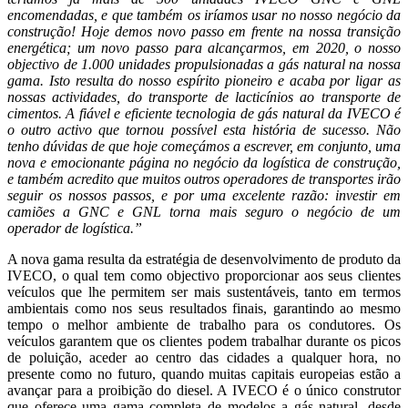
encomendadas, e que também os iríamos usar no nosso negócio da
construção! Hoje demos novo passo em frente na nossa transição
energética; um novo passo para alcançarmos, em 2020, o nosso
objectivo de 1.000 unidades propulsionadas a gás natural na nossa
gama. Isto resulta do nosso espírito pioneiro e acaba por ligar as
nossas actividades, do transporte de lacticínios ao transporte de
cimentos. A fiável e eficiente tecnologia de gás natural da IVECO é
o outro activo que tornou possível esta história de sucesso. Não
tenho dúvidas de que hoje começámos a escrever, em conjunto, uma
nova e emocionante página no negócio da logística de construção,
e também acredito que muitos outros operadores de transportes irão
seguir os nossos passos, e por uma excelente razão: investir em
camiões a GNC e GNL torna mais seguro o negócio de um
operador de logística.”
A nova gama resulta da estratégia de desenvolvimento de produto da
IVECO, o qual tem como objectivo proporcionar aos seus clientes
veículos que lhe permitem ser mais sustentáveis, tanto em termos
ambientais como nos seus resultados finais, garantindo ao mesmo
tempo o melhor ambiente de trabalho para os condutores. Os
veículos garantem que os clientes podem trabalhar durante os picos
de poluição, aceder ao centro das cidades a qualquer hora, no
presente como no futuro, quando muitas capitais europeias estão a
avançar para a proibição do diesel. A IVECO é o único construtor
que oferece uma gama completa de modelos a gás natural, desde