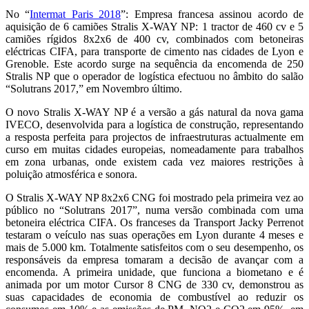
No “
Intermat Paris 2018
”: Empresa francesa assinou acordo de
aquisição de 6 camiões Stralis X-WAY NP: 1 tractor de 460 cv e 5
camiões rígidos 8x2x6 de 400 cv, combinados com betoneiras
eléctricas CIFA, para transporte de cimento nas cidades de Lyon e
Grenoble. Este acordo surge na sequência da encomenda de 250
Stralis NP que o operador de logística efectuou no âmbito do salão
“Solutrans 2017,” em Novembro último.
O novo Stralis X-WAY NP é a versão a gás natural da nova gama
IVECO, desenvolvida para a logística de construção, representando
a resposta perfeita para projectos de infraestruturas actualmente em
curso em muitas cidades europeias, nomeadamente para trabalhos
em zona urbanas, onde existem cada vez maiores restrições à
poluição atmosférica e sonora.
O Stralis X-WAY NP 8x2x6 CNG foi mostrado pela primeira vez ao
público no “Solutrans 2017”, numa versão combinada com uma
betoneira eléctrica CIFA. Os franceses da Transport Jacky Perrenot
testaram o veículo nas suas operações em Lyon durante 4 meses e
mais de 5.000 km. Totalmente satisfeitos com o seu desempenho, os
responsáveis da empresa tomaram a decisão de avançar com a
encomenda. A primeira unidade, que funciona a biometano e é
animada por um motor Cursor 8 CNG de 330 cv, demonstrou as
suas capacidades de economia de combustível ao reduzir os