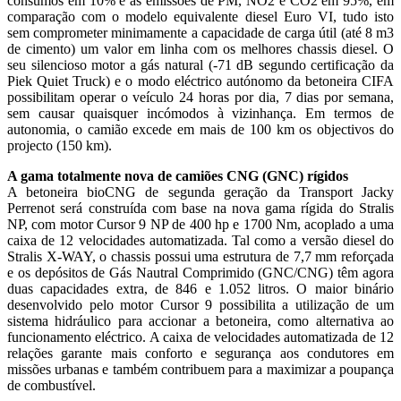
consumos em 10% e as emissões de PM, NO2 e CO2 em 95%, em
comparação com o modelo equivalente diesel Euro VI, tudo isto
sem comprometer minimamente a capacidade de carga útil (até 8 m3
de cimento) um valor em linha com os melhores chassis diesel. O
seu silencioso motor a gás natural (-71 dB segundo certificação da
Piek Quiet Truck) e o modo eléctrico autónomo da betoneira CIFA
possibilitam operar o veículo 24 horas por dia, 7 dias por semana,
sem causar quaisquer incómodos à vizinhança. Em termos de
autonomia, o camião excede em mais de 100 km os objectivos do
projecto (150 km).
A gama totalmente nova de camiões CNG (GNC) rígidos
A betoneira bioCNG de segunda geração da Transport Jacky
Perrenot será construída com base na nova gama rígida do Stralis
NP, com motor Cursor 9 NP de 400 hp e 1700 Nm, acoplado a uma
caixa de 12 velocidades automatizada. Tal como a versão diesel do
Stralis X-WAY, o chassis possui uma estrutura de 7,7 mm reforçada
e os depósitos de Gás Nautral Comprimido (GNC/CNG) têm agora
duas capacidades extra, de 846 e 1.052 litros. O maior binário
desenvolvido pelo motor Cursor 9 possibilita a utilização de um
sistema hidráulico para accionar a betoneira, como alternativa ao
funcionamento eléctrico. A caixa de velocidades automatizada de 12
relações garante mais conforto e segurança aos condutores em
missões urbanas e também contribuem para a maximizar a poupança
de combustível.