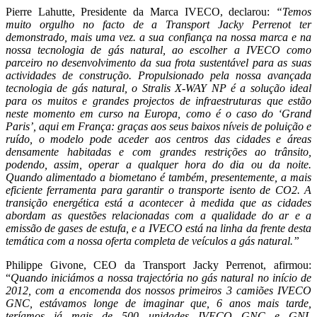
Pierre Lahutte, Presidente da Marca IVECO, declarou:
“Temos
muito orgulho no facto de a Transport Jacky Perrenot ter
demonstrado, mais uma vez. a sua confiança na nossa marca e na
nossa tecnologia de gás natural, ao escolher a IVECO como
parceiro no desenvolvimento da sua frota sustentável para as suas
actividades de construção. Propulsionado pela nossa avançada
tecnologia de gás natural, o Stralis X-WAY NP é a solução ideal
para os muitos e grandes projectos de infraestruturas que estão
neste momento em curso na Europa, como é o caso do ‘Grand
Paris’, aqui em França: graças aos seus baixos níveis de poluição e
ruído, o modelo pode aceder aos centros das cidades e áreas
densamente habitadas e com grandes restrições ao trânsito,
podendo, assim, operar a qualquer hora do dia ou da noite.
Quando alimentado a biometano é também, presentemente, a mais
eficiente ferramenta para garantir o transporte isento de CO2. A
transição energética está a acontecer à medida que as cidades
abordam as questões relacionadas com a qualidade do ar e a
emissão de gases de estufa, e a IVECO está na linha da frente desta
temática com a nossa oferta completa de veículos a gás natural.”
Philippe Givone, CEO da Transport Jacky Perrenot, afirmou:
“
Quando iniciámos a nossa trajectória no gás natural no início de
2012, com a encomenda dos nossos primeiros 3 camiões IVECO
GNC, estávamos longe de imaginar que, 6 anos mais tarde,
teríamos já mais de 500 unidades IVECO GNC e GNL