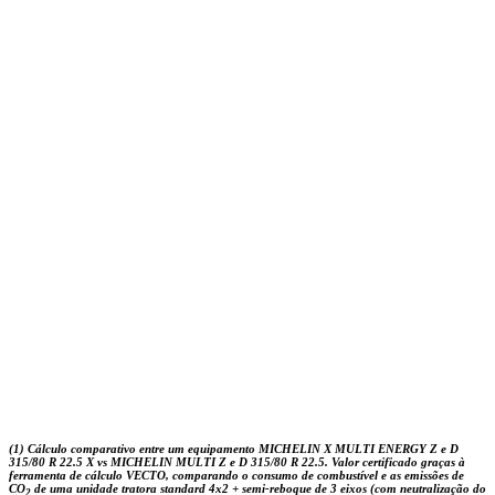
(1) Cálculo comparativo entre um equipamento MICHELIN X MULTI ENERGY Z e D
315/80 R 22.5 X vs MICHELIN MULTI Z e D 315/80 R 22.5. Valor certificado graças à
ferramenta de cálculo VECTO, comparando o consumo de combustível e as emissões de
CO
de uma unidade tratora standard 4x2 + semi-reboque de 3 eixos (com neutralização do
2