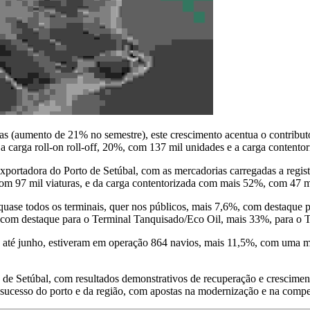
adas (aumento de 21% no semestre), este crescimento acentua o contribu
 a carga roll-on roll-off, 20%, com 137 mil unidades e a carga content
xportadora do Porto de Setúbal, com as mercadorias carregadas a regis
om 97 mil viaturas, e da carga contentorizada com mais 52%, com 47 
m quase todos os terminais, quer nos públicos, mais 7,6%, com destaqu
om destaque para o Terminal Tanquisado/Eco Oil, mais 33%, para o Te
o até junho, estiveram em operação 864 navios, mais 11,5%, com uma m
to de Setúbal, com resultados demonstrativos de recuperação e crescime
ucesso do porto e da região, com apostas na modernização e na compet