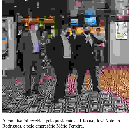
A comitiva foi recebida pelo presidente da Lisnave, José António
Rodrigues, e pelo empresário Mário Ferreira.