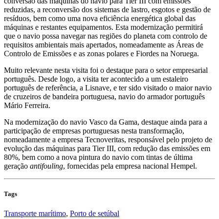
conversão das máquinas do navio para Tier III com emissões
reduzidas, a reconversão dos sistemas de lastro, esgotos e gestão de
resíduos, bem como uma nova eficiência energética global das
máquinas e restantes equipamentos. Esta modernização permitirá
que o navio possa navegar nas regiões do planeta com controlo de
requisitos ambientais mais apertados, nomeadamente as Áreas de
Controlo de Emissões e as zonas polares e Fiordes na Noruega.
Muito relevante nesta visita foi o destaque para o setor empresarial
português. Desde logo, a visita ter acontecido a um estaleiro
português de referência, a Lisnave, e ter sido visitado o maior navio
de cruzeiros de bandeira portuguesa, navio do armador português
Mário Ferreira.
Na modernização do navio Vasco da Gama, destaque ainda para a
participação de empresas portuguesas nesta transformação,
nomeadamente a empresa Tecnoveritas, responsável pelo projeto de
evolução das máquinas para Tier III, com redução das emissões em
80%, bem como a nova pintura do navio com tintas de última
geração
antifouling
, fornecidas pela empresa nacional Hempel.
Tags
Transporte marítimo
,
Porto de setúbal