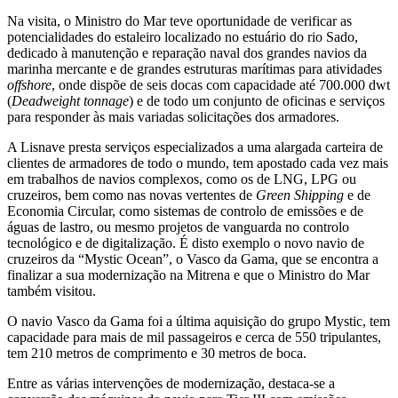
Na visita, o Ministro do Mar teve oportunidade de verificar as
potencialidades do estaleiro localizado no estuário do rio Sado,
dedicado à manutenção e reparação naval dos grandes navios da
marinha mercante e de grandes estruturas marítimas para atividades
offshore
, onde dispõe de seis docas com capacidade até 700.000 dwt
(
Deadweight tonnage
) e de todo um conjunto de oficinas e serviços
para responder às mais variadas solicitações dos armadores.
A Lisnave presta serviços especializados a uma alargada carteira de
clientes de armadores de todo o mundo, tem apostado cada vez mais
em trabalhos de navios complexos, como os de LNG, LPG ou
cruzeiros, bem como nas novas vertentes de
Green Shipping
e de
Economia Circular, como sistemas de controlo de emissões e de
águas de lastro, ou mesmo projetos de vanguarda no controlo
tecnológico e de digitalização. É disto exemplo o novo navio de
cruzeiros da “Mystic Ocean”, o Vasco da Gama, que se encontra a
finalizar a sua modernização na Mitrena e que o Ministro do Mar
também visitou.
O navio Vasco da Gama foi a última aquisição do grupo Mystic, tem
capacidade para mais de mil passageiros e cerca de 550 tripulantes,
tem 210 metros de comprimento e 30 metros de boca.
Entre as várias intervenções de modernização, destaca-se a