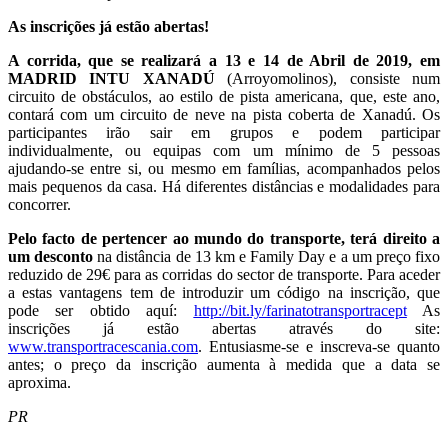
As inscrições já estão abertas!
A corrida, que se realizará a 13 e 14 de Abril de 2019, em
MADRID INTU XANADÚ
(Arroyomolinos), consiste num
circuito de obstáculos, ao estilo de pista americana, que, este ano,
contará com um circuito de neve na pista coberta de Xanadú. Os
participantes irão sair em grupos e podem participar
individualmente, ou equipas com um mínimo de 5 pessoas
ajudando-se entre si, ou mesmo em famílias, acompanhados pelos
mais pequenos da casa. Há diferentes distâncias e modalidades para
concorrer.
Pelo facto de pertencer ao mundo do transporte, terá direito a
um desconto
na distância de 13 km e Family Day e a um preço fixo
reduzido de 29€ para as corridas do sector de transporte. Para aceder
a estas vantagens tem de introduzir um código na inscrição, que
pode ser obtido aquí:
http://bit.ly/farinatotransportracept
As
inscrições já estão abertas através do site:
www.transportracescania.com
. Entusiasme-se e inscreva-se quanto
antes; o preço da inscrição aumenta à medida que a data se
aproxima.
PR