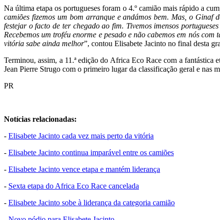
Na última etapa os portugueses foram o 4.º camião mais rápido a cum
camiões fizemos um bom arranque e andámos bem. Mas, o Ginaf dep
festejar o facto de ter chegado ao fim. Tivemos imensos portuguese
Recebemos um troféu enorme e pesado e não cabemos em nós com tant
vitória sabe ainda melhor
”, contou Elisabete Jacinto no final desta g
Terminou, assim, a 11.ª edição do Africa Eco Race com a fantástica
Jean Pierre Strugo com o primeiro lugar da classificação geral e nas 
PR
Notícias relacionadas:
-
Elisabete Jacinto cada vez mais perto da vitória
-
Elisabete Jacinto continua imparável entre os camiões
-
Elisabete Jacinto vence etapa e mantém liderança
-
Sexta etapa do Africa Eco Race cancelada
-
Elisabete Jacinto sobe à liderança da categoria camião
-
Novo pódio para Elisabete Jacinto