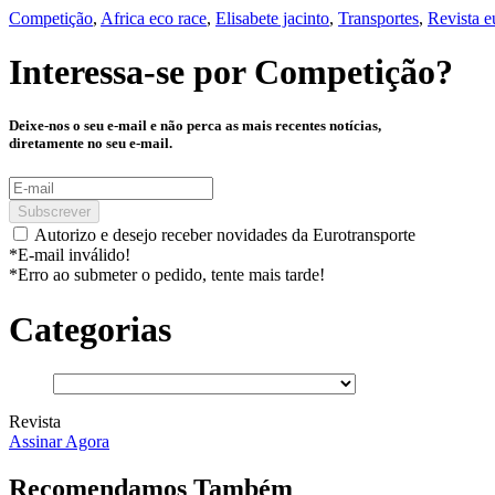
Competição
,
Africa eco race
,
Elisabete jacinto
,
Transportes
,
Revista e
Interessa-se por
Competição
?
Deixe-nos o seu e-mail e não perca as mais recentes notícias,
diretamente no seu e-mail.
Subscrever
Autorizo e desejo receber novidades da Eurotransporte
*E-mail inválido!
*Erro ao submeter o pedido, tente mais tarde!
Categorias
Revista
Assinar Agora
Recomendamos Também