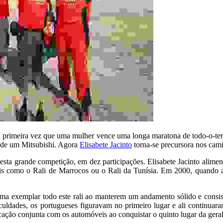
é a primeira vez que uma mulher vence uma longa maratona de todo-o-ter
 de um Mitsubishi. Agora
Elisabete Jacinto
torna-se precursora nos cami
nesta grande competição, em dez participações. Elisabete Jacinto alimen
ionais como o Rali de Marrocos ou o Rali da Tunísia. Em 2000, quand
a exemplar todo este rali ao manterem um andamento sólido e consisten
culdades, os portugueses figuravam no primeiro lugar e ali continuara
ação conjunta com os automóveis ao conquistar o quinto lugar da geral