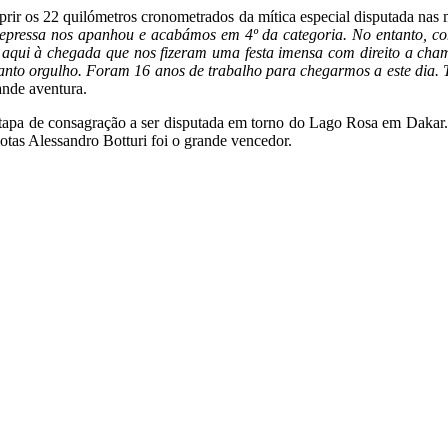
prir os 22 quilómetros cronometrados da mítica especial disputada na
ressa nos apanhou e acabámos em 4º da categoria. No entanto, como
s aqui à chegada que nos fizeram uma festa imensa com direito a cha
o orgulho. Foram 16 anos de trabalho para chegarmos a este dia. Tud
rande aventura.
 etapa de consagração a ser disputada em torno do Lago Rosa em Dakar.
motas Alessandro Botturi foi o grande vencedor.