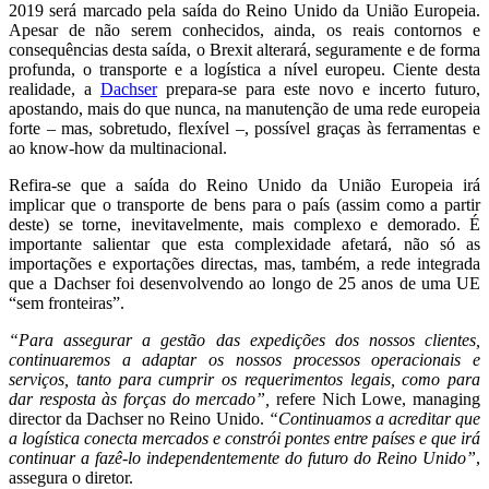
2019 será marcado pela saída do Reino Unido da União Europeia.
Apesar de não serem conhecidos, ainda, os reais contornos e
consequências desta saída, o Brexit alterará, seguramente e de forma
profunda, o transporte e a logística a nível europeu. Ciente desta
realidade, a
Dachser
prepara-se para este novo e incerto futuro,
apostando, mais do que nunca, na manutenção de uma rede europeia
forte – mas, sobretudo, flexível –, possível graças às ferramentas e
ao know-how da multinacional.
Refira-se que a saída do Reino Unido da União Europeia irá
implicar que o transporte de bens para o país (assim como a partir
deste) se torne, inevitavelmente, mais complexo e demorado. É
importante salientar que esta complexidade afetará, não só as
importações e exportações directas, mas, também, a rede integrada
que a Dachser foi desenvolvendo ao longo de 25 anos de uma UE
“sem fronteiras”.
“Para assegurar a gestão das expedições dos nossos clientes,
continuaremos a adaptar os nossos processos operacionais e
serviços, tanto para cumprir os requerimentos legais, como para
dar resposta às forças do mercado”,
refere Nich Lowe, managing
director da Dachser no Reino Unido.
“Continuamos a acreditar que
a logística conecta mercados e constrói pontes entre países e que irá
continuar a fazê-lo independentemente do futuro do Reino Unido”
,
assegura o diretor.